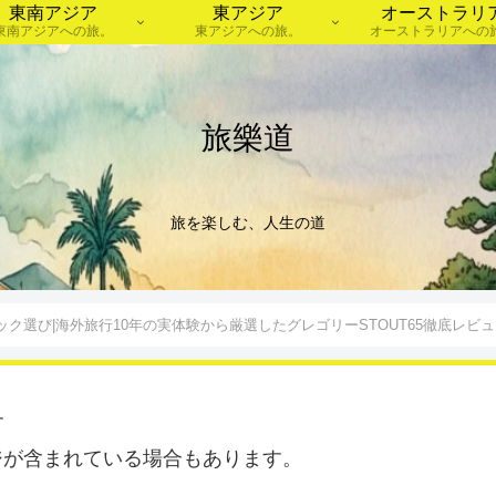
東南アジア
東アジア
オーストラリ
東南アジアへの旅。
東アジアへの旅。
オーストラリアへの
旅樂道
旅を楽しむ、人生の道
ック選び|海外旅行10年の実体験から厳選したグレゴリーSTOUT65徹底レ
す
ジが含まれている場合もあります。