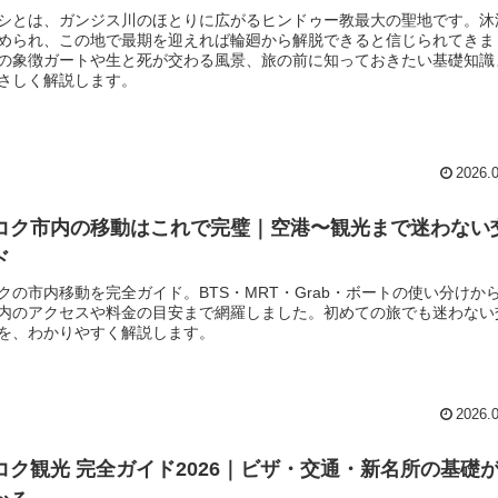
シとは、ガンジス川のほとりに広がるヒンドゥー教最大の聖地です。沐
められ、この地で最期を迎えれば輪廻から解脱できると信じられてきま
の象徴ガートや生と死が交わる風景、旅の前に知っておきたい基礎知識
さしく解説します。
2026.
コク市内の移動はこれで完璧｜空港〜観光まで迷わない
ド
クの市内移動を完全ガイド。BTS・MRT・Grab・ボートの使い分けか
内のアクセスや料金の目安まで網羅しました。初めての旅でも迷わない
を、わかりやすく解説します。
2026.
コク観光 完全ガイド2026｜ビザ・交通・新名所の基礎