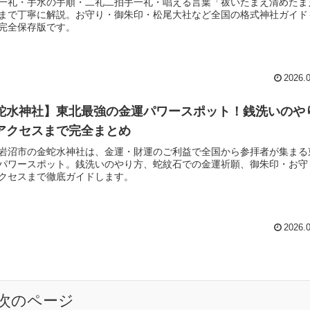
一礼・手水の手順・二礼二拍手一礼・唱える言葉「祓いたまえ清めたま
まで丁寧に解説。お守り・御朱印・松尾大社など全国の格式神社ガイド
完全保存版です。
2026.
蛇水神社】東北最強の金運パワースポット！銭洗いのや
アクセスまで完全まとめ
岩沼市の金蛇水神社は、金運・財運のご利益で全国から参拝者が集まる
パワースポット。銭洗いのやり方、蛇紋石での金運祈願、御朱印・お守
クセスまで徹底ガイドします。
2026.
次のページ