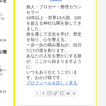
ルを
旅人・ブロガー・整理カウン
セラー
ら、
10年以上・世界13カ国、100
メや
を超える神社仏閣を旅してき
。
ました。
旅を通じて文化を学び、歴史
を知り、心を整える。
08.04
一歩一歩の積み重ねが、自分
だけの道を創ります。
ぶ徹
あなたの人生を豊かにする旅
が、ここから始まりますよう
い、
に。
食べ
いつもありがとうございま
で
す。おかげ様です。
プロフィールを詳しく見る
08.01