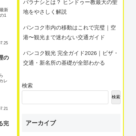
バラナシとは？ ヒンドゥー教最大の聖
ど最新
地をやさしく解説
の1
バンコク市内の移動はこれで完璧｜空
港〜観光まで迷わない交通ガイド
07.25
バンコク観光 完全ガイド2026｜ビザ・
理の
交通・新名所の基礎が全部わかる
ら
カレ
検索
検索
07.21
アーカイブ
る完