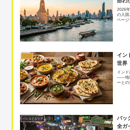
部わ
202
の入国
ページ
イン
インド
世界
インド
——地
ーとの
バッ
バンコクエリア
全ガ