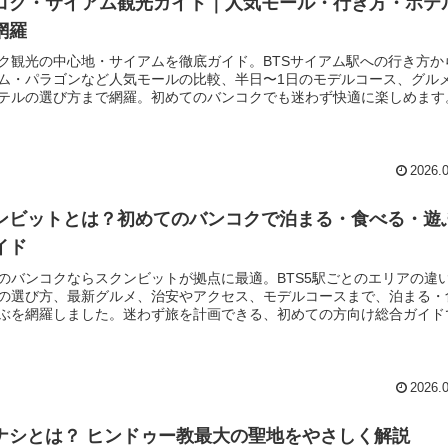
コク・サイアム観光ガイド｜人気モール・行き方・ホテ
網羅
ク観光の中心地・サイアムを徹底ガイド。BTSサイアム駅への行き方か
ム・パラゴンなど人気モールの比較、半日〜1日のモデルコース、グル
テルの選び方まで網羅。初めてのバンコクでも迷わず快適に楽しめます
2026.
ンビットとは？初めてのバンコクで泊まる・食べる・遊
イド
のバンコクならスクンビットが拠点に最適。BTS5駅ごとのエリアの違
の選び方、最新グルメ、治安やアクセス、モデルコースまで、泊まる・
ぶを網羅しました。迷わず旅を計画できる、初めての方向け総合ガイド
2026.
ナシとは？ ヒンドゥー教最大の聖地をやさしく解説