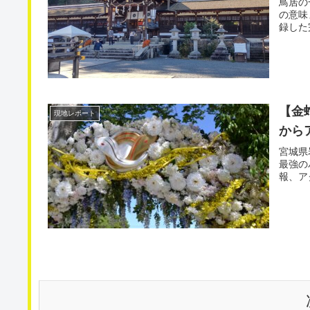
鳥居の
の意味
録した
【金
現地レポート
から
宮城県
最強の
報、ア