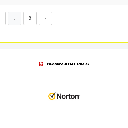
次
2
…
8
へ