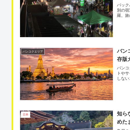
バック
別の宿
羅。旅
バン
バンコクエリア
存版
バンコ
トやサ
しない
知ら
日本
めた