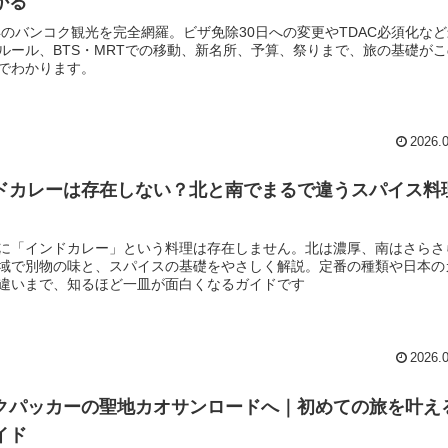
かる
6年のバンコク観光を完全網羅。ビザ免除30日への変更やTDAC必須化な
ルール、BTS・MRTでの移動、新名所、予算、祭りまで、旅の基礎がこ
でわかります。
2026.
ドカレーは存在しない？北と南でまるで違うスパイス料
に「インドカレー」という料理は存在しません。北は濃厚、南はさらさ
域で別物の味と、スパイスの基礎をやさしく解説。定番の種類や日本の
違いまで、知るほど一皿が面白くなるガイドです
2026.
クパッカーの聖地カオサンロードへ｜初めての旅を叶え
イド