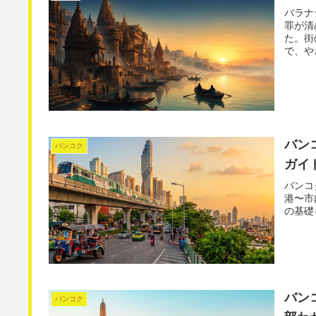
バラナ
罪が清
た。街
で、や
バン
バンコク
ガイ
バンコ
港〜市
の基礎
バン
バンコク