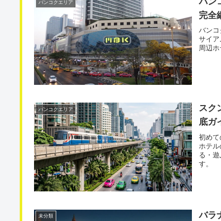
バン
バンコクエリア
完全
バンコ
サイア
周辺ホ
スク
バンコクエリア
底ガ
初めて
ホテル
る・遊
す。
バラ
未分類