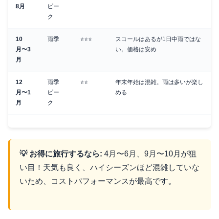
8月
ピー
ク
10
雨季
⭐⭐⭐
スコールはあるが1日中雨ではな
月〜3
い。価格は安め
月
12
雨季
⭐⭐
年末年始は混雑。雨は多いが楽し
月〜1
ピー
める
月
ク
💡 お得に旅行するなら:
4月〜6月、9月〜10月が狙
い目！天気も良く、ハイシーズンほど混雑していな
いため、コストパフォーマンスが最高です。