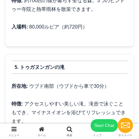
特徴:
約700匹の猿が暮らす聖なる森。3つのヒンド
ゥー寺院と熱帯雨林を散策できます。
入場料:
80,000ルピア（約720円）
5. トゥガヌンガンの滝
所在地:
ウブド南部（ウブドから車で30分）
特徴:
アクセスしやすい美しい滝。滝壺で泳ぐこと
もでき、マイナスイオンを浴びてリフレッシュでき
ます。
メニュー
ホーム
検索
トップ
サイドバー
入場料:
20,000ルピア