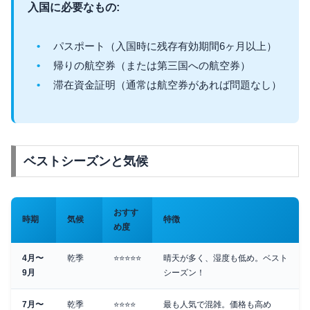
入国に必要なもの:
パスポート（入国時に残存有効期間6ヶ月以上）
帰りの航空券（または第三国への航空券）
滞在資金証明（通常は航空券があれば問題なし）
ベストシーズンと気候
おすす
時期
気候
特徴
め度
4月〜
乾季
⭐⭐⭐⭐⭐
晴天が多く、湿度も低め。ベスト
9月
シーズン！
7月〜
乾季
⭐⭐⭐⭐
最も人気で混雑。価格も高め