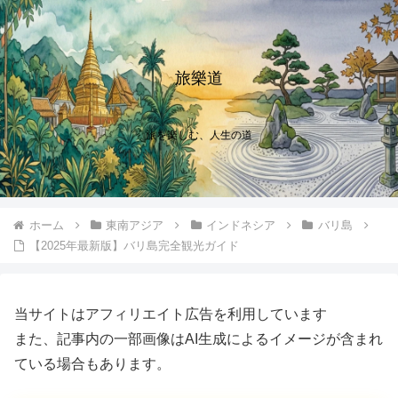
旅樂道
旅を楽しむ、人生の道
ホーム
東南アジア
インドネシア
バリ島
【2025年最新版】バリ島完全観光ガイド
当サイトはアフィリエイト広告を利用しています
また、記事内の一部画像はAI生成によるイメージが含まれ
ている場合もあります。