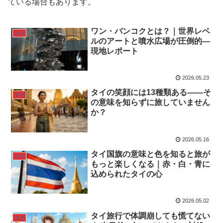
ている場合もあります。
ワン・バンコクとは？｜世界レベ
タイ
ルのアートと噴水広場が圧倒的—
現地レポート
2026.05.23
タイの笑顔には13種類ある——そ
タイ
の意味を知らずに旅していません
か？
2026.05.16
タイ国旗の意味と色を知ると旅が
タイ
もっと楽しくなる｜赤・白・青に
込められたタイの心
2026.05.02
タイ旅行で体調崩しても慌てない
タイ