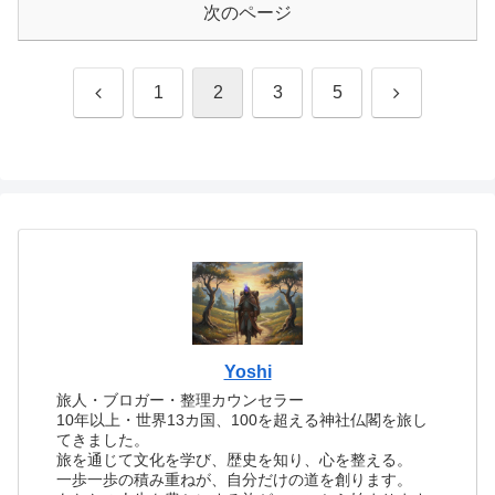
次のページ
前
次
1
2
3
5
へ
へ
Yoshi
旅人・ブロガー・整理カウンセラー
10年以上・世界13カ国、100を超える神社仏閣を旅し
てきました。
旅を通じて文化を学び、歴史を知り、心を整える。
一歩一歩の積み重ねが、自分だけの道を創ります。