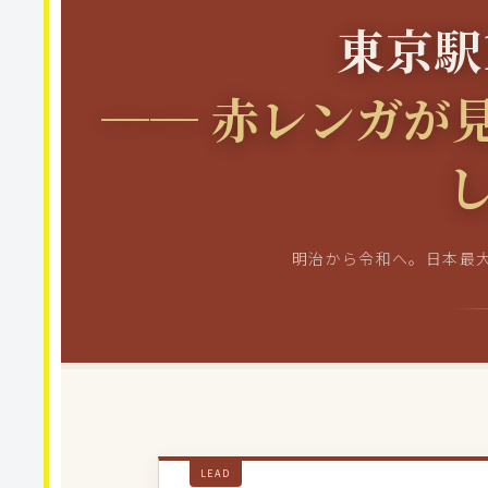
東京駅
── 赤レンガが
明治から令和へ。日本最