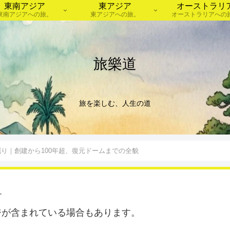
東南アジア
東アジア
オーストラリ
東南アジアへの旅。
東アジアへの旅。
オーストラリアへの
旅樂道
旅を楽しむ、人生の道
り｜創建から100年超、復元ドームまでの全貌
す
ジが含まれている場合もあります。