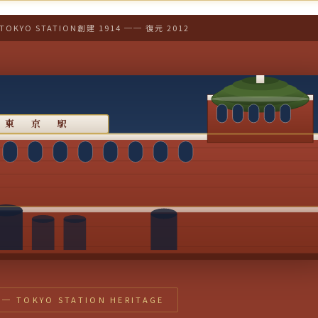
 TOKYO STATION
創建 1914 ── 復元 2012
東 京 駅
TOKYO STATION HERITAGE