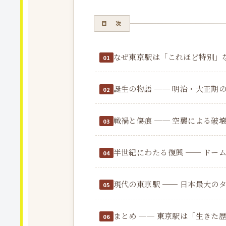
目 次
なぜ東京駅は「これほど特別」
誕生の物語 ── 明治・大正期の
戦禍と傷痕 ── 空襲による破壊
半世紀にわたる復興 ── ドーム
現代の東京駅 ── 日本最大の
まとめ ── 東京駅は「生きた