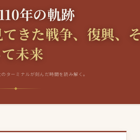
110年の軌跡
見てきた戦争、復興、
して未来
大のターミナルが刻んだ時間を読み解く。